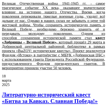
Великая Отечественная война 1941-1945 гг. - самое
трагическое событие XX века, оказавшее значительное
влияние на историю нашего Отечества. Время, когда
поколения переживали тяжелые военные годы, уходит всё
дальше от нас. Однако в наших силах не забывать о цене той
жестокой войны. Чтобы сохранить историческую память о
Великой Победе, необходимо бережно хранить её и
передавать молодому поколению. Одним из
способов сохранения исторической памяти стал
квест
«Добринцы – Великой Победе»,
который прошёл 29 марта в
Добринской центральной районной библиотеке в рамках
проекта «ВыZOV: исторические квесты». Проект реализуется
Фондом «Истоки» в партнёрстве с МБУК «Добринская ЦБС»
с использованием гранта Президента Российской Федерации,
предоставленного Фондом президентских грантов. В
мероприятии приняли участие 50 человек.
18
марта
2025
Литературно-исторический квест
«Битва за Кавказ. Славная Победа!»