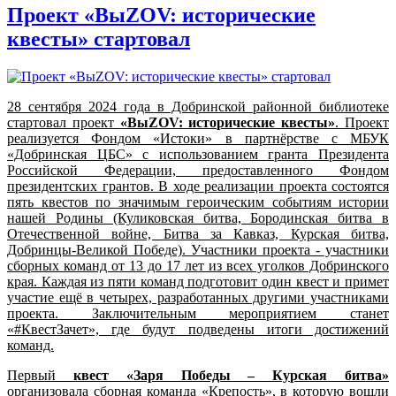
Проект «ВыZOV: исторические
квесты» стартовал
28 сентября 2024 года в Добринской районной библиотеке
стартовал проект
«Вы
ZOV
: исторические квесты»
. Проект
реализуется Фондом «Истоки» в партнёрстве с МБУК
«Добринская ЦБС» с использованием гранта Президента
Российской Федерации, предоставленного Фондом
президентских грантов.
В ходе реализации проекта состоятся
пять квестов по значимым героическим событиям истории
нашей Родины (Куликовская битва, Бородинская битва в
Отечественной войне, Битва за Кавказ, Курская битва,
Добринцы-Великой Победе). Участники проекта - участники
сборных команд от 13 до 17 лет из всех уголков Добринского
края. Каждая из пяти команд подготовит один квест и примет
участие ещё в четырех, разработанных другими участниками
проекта. Заключительным мероприятием станет
«#КвестЗачет», где будут подведены итоги достижений
команд.
Первый
квест «Заря Победы – Курская битва»
организовала сборная команда «Крепость», в которую вошли