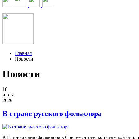
Главная
Новости
Новости
18
июля
2026
В стране русского фольклора
К Единому дню фольклора в Среднематренской сельской библи