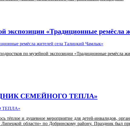
ной экспозиции «Традиционные ремёсла 
я подростков по музейной экспозиции «Традиционные ремёсла ж
ЗДНИК СЕМЕЙНОГО ТЕПЛА»
ось тёплое и душевное мероприятие для детей-инвалидов, орга
я Липецкой области» по Добринскому району. Праздник был пр