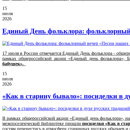
15
июля
2026
Единый День фольклора: фольклорный
17 июля в России отмечается Единый День фольклора - общер
рамках общероссийской акции «Единый день фольклора», Бе
бабушек».
15
июля
2026
«Как в старину бывало»: посиделки в д
В рамках общероссийской акции «Единый день фольклора», на
межпоселенческой библиотеке прошли
посиделки «Как в ста
гостям перенестись в атмосферу старинных русских обычаев и 