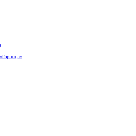
Я
 «Горница»