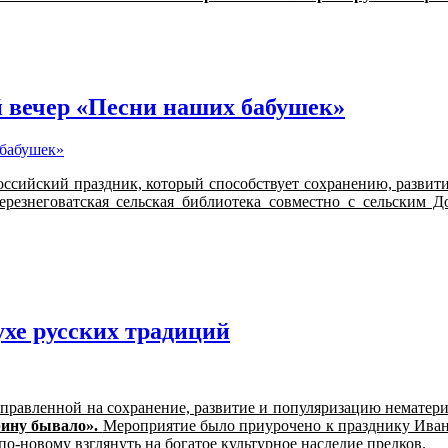
 вечер «Песни наших бабушек»
оссийский праздник, который способствует сохранению, развит
резнеговатская сельская библиотека совместно с сельским Д
ухе русских традиций
правленной на сохранение, развитие и популяризацию нематериа
рину бывало».
Мероприятие было приурочено к празднику Иван
по-новому взглянуть на богатое культурное наследие предков.