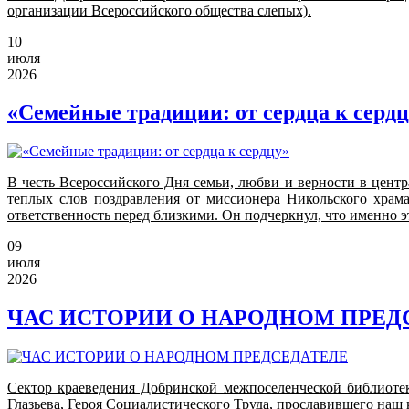
организации Всероссийского общества слепых).
10
июля
2026
«Семейные традиции: от сердца к серд
В честь Всероссийского Дня семьи, любви и верности в центр
теплых слов поздравления от миссионера Никольского храм
ответственность перед близкими. Он подчеркнул, что именно э
09
июля
2026
ЧАС ИСТОРИИ О НАРОДНОМ ПРЕД
Сектор краеведения Добринской межпоселенческой библиот
Глазьева, Героя Социалистического Труда, прославившего наш