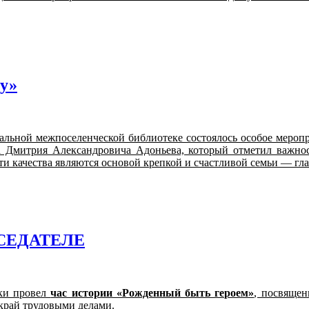
цу»
альной межпоселенческой библиотеке состоялось особое меропр
а Дмитрия Александровича Адоньева, который отметил важнос
ти качества являются основой крепкой и счастливой семьи — гл
СЕДАТЕЛЕ
еки провел
час истории «Рожденный быть героем»
, посвяще
 край трудовыми делами.