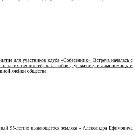
иятие для участников клуба «Собеседник». Встреча началась с
ть таких ценностей, как любовь, уважение, взаимопомощь и
авной ячейки общества.
нный 95-летию выдающегося земляка - Александра Ефимовича