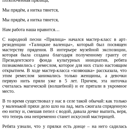
Позолоченная прялица,
Мы прядём, а нитка тянется,
Мы прядём, а нитка тянется,
Нам работа наша нравится…
С народной песни «Прялица» начался мастер-класс в арт-
резиденции «Талицкие валенцы», который был посвящен
мастерству прядения. В интерьере музейной экспозиции,
которая была создана благодаря полученному гранту от
Президентского фонда культурных инициатив, ребята
познакомились с ремеслом, которое для них стало настоящим
открытием. В ходе мастер-класса «хозяюшка» рассказала, что
этим ремеслом занимались только женщины, а девочки
первую нить пряли уже в 5 лет. Причем, эта ниточка
считалась магической (волшебной) и ее прятали в укромное
место.
В то время существовал у нас в селе такой обычай: как только
у маленькой пряхи дело шло на лад, мать сжигала спряденную
ею нитку и, смешав пепел с водой, давала дочке выпить, веря,
что теперь она непременно станет искусной мастерицей.
Ребята узнали, что у прялки есть донце – на него садилась