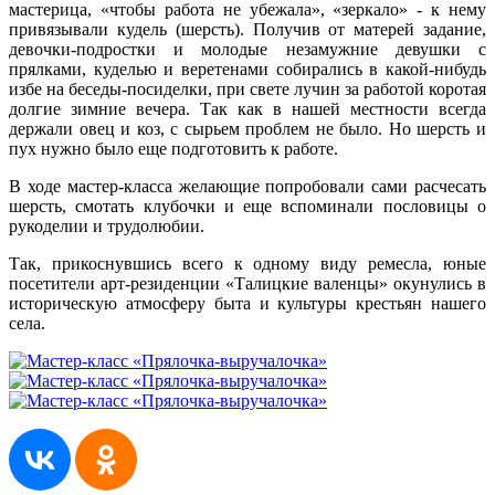
мастерица, «чтобы работа не убежала», «зеркало» - к нему
привязывали кудель (шерсть). Получив от матерей задание,
девочки-подростки и молодые незамужние девушки с
прялками, куделью и веретенами собирались в какой-нибудь
избе на беседы-посиделки, при свете лучин за работой коротая
долгие зимние вечера. Так как в нашей местности всегда
держали овец и коз, с сырьем проблем не было. Но шерсть и
пух нужно было еще подготовить к работе.
В ходе мастер-класса желающие попробовали сами расчесать
шерсть, смотать клубочки и еще вспоминали пословицы о
рукоделии и трудолюбии.
Так, прикоснувшись всего к одному виду ремесла, юные
посетители арт-резиденции «Талицкие валенцы» окунулись в
историческую атмосферу быта и культуры крестьян нашего
села.