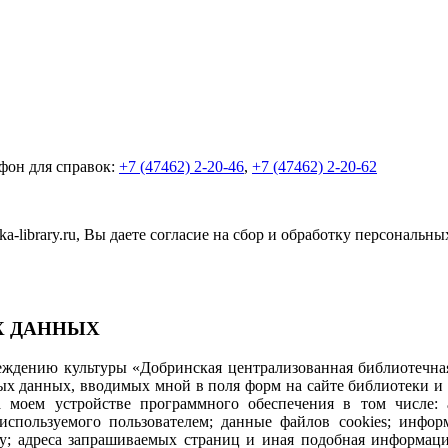
фон для справок:
+7 (47462) 2-20-46
,
+7 (47462) 2-20-62
-library.ru, Вы даете согласие на сбор и обработку персональн
Х ДАННЫХ
дению культуры «Добринская централизованная библиотечная 
ных данных, вводимых мной в поля форм на сайте библиотеки и
моем устройстве программного обеспечения в том числе: ад
используемого пользователем; данные файлов cookies; инфо
айту; адреса запрашиваемых страниц и иная подобная информац