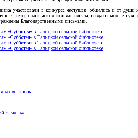
дника участвовали в конкурсе частушек, общались и от души 
очные сети, шьют антидроновые одеяла, создают милые суве
граждены Благодарственными письмами.
ивных выставок
кий Чамлык»