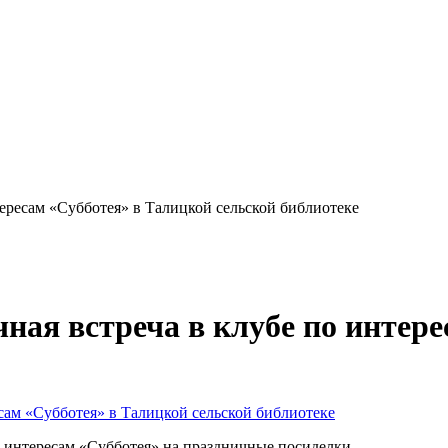
тересам «Субботея» в Талицкой сельской библиотеке
чная встреча в клубе по интер
о интересам «Субботея» на праздничные посиделки.