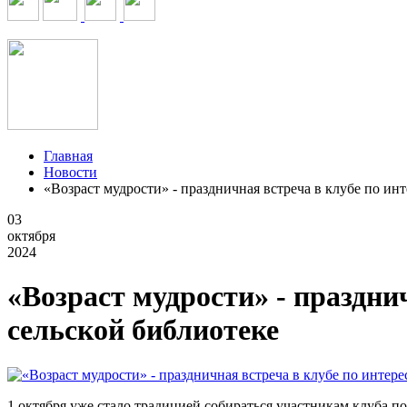
Главная
Новости
«Возраст мудрости» - праздничная встреча в клубе по ин
03
октября
2024
«Возраст мудрости» - праздни
сельской библиотеке
1 октября уже стало традицией собираться участникам клуба п