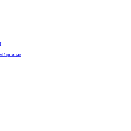
Я
 «Горница»