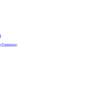
Я
 «Горница»