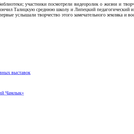
библиотеки; участники посмотрели видеоролик о жизни и творче
кончил Талицкую среднюю школу и Липецкий педагогический инс
ервые услышали творчество этого замечательного земляка и восх
ивных выставок
кий Чамлык»