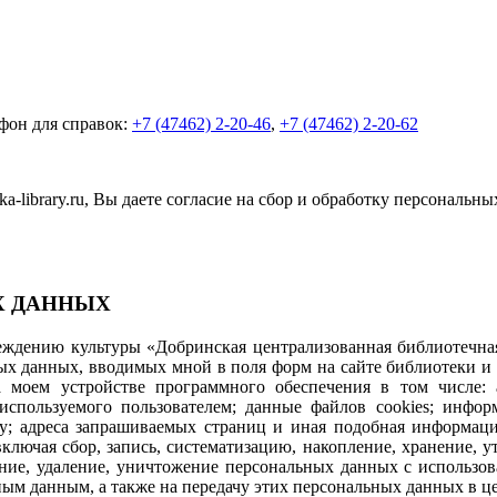
фон для справок:
+7 (47462) 2-20-46
,
+7 (47462) 2-20-62
-library.ru, Вы даете согласие на сбор и обработку персональн
Х ДАННЫХ
дению культуры «Добринская централизованная библиотечная 
ных данных, вводимых мной в поля форм на сайте библиотеки и
моем устройстве программного обеспечения в том числе: ад
используемого пользователем; данные файлов cookies; инфо
айту; адреса запрашиваемых страниц и иная подобная информац
ючая сбор, запись, систематизацию, накопление, хранение, ут
вание, удаление, уничтожение персональных данных с использо
ым данным, а также на передачу этих персональных данных в ц