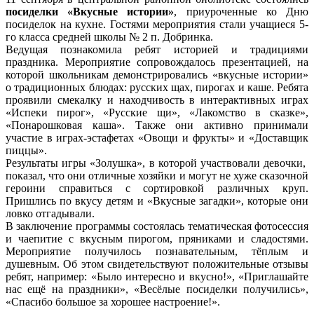
посиделки «Вкусные истории»
, приуроченные ко Дню
посиделок на кухне. Гостями мероприятия стали учащиеся 5-
го класса средней школы № 2 п. Добринка.
Ведущая познакомила ребят историей и традициями
праздника. Мероприятие сопровождалось презентацией, на
которой школьникам демонстрировались «вкусные истории»
о традиционных блюдах: русских щах, пирогах и каше. Ребята
проявили смекалку и находчивость в интерактивных играх
«Испеки пирог», «Русские щи», «Лакомство в сказке»,
«Понарошковая каша». Также они активно принимали
участие в играх-эстафетах «Овощи и фрукты» и «Доставщик
пиццы».
Результаты игры «Золушка», в которой участвовали девочки,
показал, что они отличные хозяйки и могут не хуже сказочной
героини справиться с сортировкой различных круп.
Пришлись по вкусу детям и «Вкусные загадки», которые они
ловко отгадывали.
В заключение программы состоялась тематическая фотосессия
и чаепитие с вкусным пирогом, пряниками и сладостями.
Мероприятие получилось познавательным, тёплым и
душевным. Об этом свидетельствуют положительные отзывы
ребят, например: «Было интересно и вкусно!», «Приглашайте
нас ещё на праздники», «Весёлые посиделки получились»,
«Спасибо большое за хорошее настроение!».