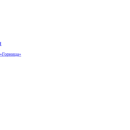
Я
 «Горница»