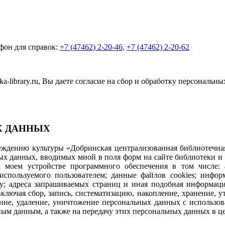
фон для справок:
+7 (47462) 2-20-46
,
+7 (47462) 2-20-62
-library.ru, Вы даете согласие на сбор и обработку персональн
Х ДАННЫХ
дению культуры «Добринская централизованная библиотечная 
ных данных, вводимых мной в поля форм на сайте библиотеки и
моем устройстве программного обеспечения в том числе: ад
используемого пользователем; данные файлов cookies; инфо
айту; адреса запрашиваемых страниц и иная подобная информац
ючая сбор, запись, систематизацию, накопление, хранение, ут
вание, удаление, уничтожение персональных данных с использо
ым данным, а также на передачу этих персональных данных в ц