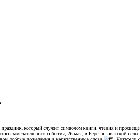
»
 праздник, который служит символом книги, чтения и просвещен
 этого замечательного события, 26 мая, в Березнеговатской се
свои добрые пожелания и напутственные слова
. Читатели 