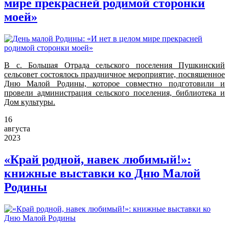
мире прекрасней родимой сторонки
моей»
В с. Большая Отрада сельского поселения Пушкинский
сельсовет состоялось праздничное мероприятие, посвященное
Дню Малой Родины, которое совместно подготовили и
провели администрация сельского поселения, библиотека и
Дом культуры.
16
августа
2023
«Край родной, навек любимый!»:
книжные выставки ко Дню Малой
Родины