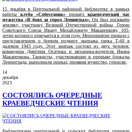
15 декабря в Центральной районной библиотеке в рамках
работы
клуба «Собеседник»
прошёл
краеведческий час
мужества «В боях за город Ленинград».
Он был посвящён
земляку, участнику Великой Отечественной войны, Герою
Советского Союза Ивану Михайловичу Макаренкову, 105-
летие которого отмечается в этом году. Мероприятие прошло с
представлением о боевом подвиге экипажа танка Т-60 в
далеком 1943 году. Этот экипаж состоял из двух человек:
командира Дмитрия Осатюка и механика-водителя Ивана
Макаренкова. Танкисты, участвовавшие в прорыве блокады
Ленинграда, выполнили приказ, проявив мужество, героизм.
14
декабря
2023
СОСТОЯЛИСЬ ОЧЕРЕДНЫЕ
КРАЕВЕДЧЕСКИЕ ЧТЕНИЯ
Библиотекари центральной и сельских библиотек приняли