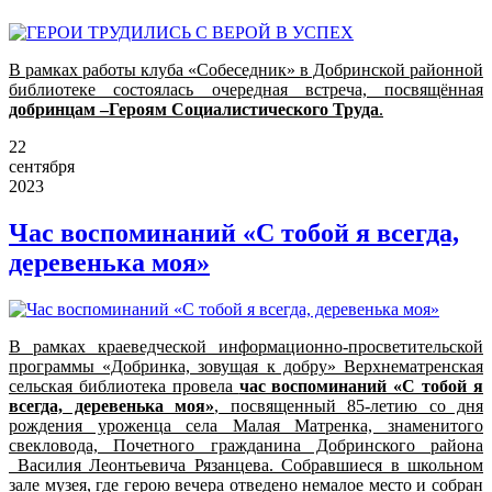
В рамках работы клуба «Собеседник» в Добринской районной
библиотеке состоялась очередная встреча, посвящённая
добринцам –Героям Социалистического Труда
.
22
сентября
2023
Час воспоминаний «С тобой я всегда,
деревенька моя»
В рамках краеведческой информационно-просветительской
программы «Добринка, зовущая к добру» Верхнематренская
сельская библиотека провела
час воспоминаний «С тобой я
всегда, деревенька моя»
, посвященный 85-летию со дня
рождения уроженца села Малая Матренка, знаменитого
свекловода, Почетного гражданина Добринского района
Василия Леонтьевича Рязанцева. Собравшиеся в школьном
зале музея, где герою вечера отведено немалое место и собран