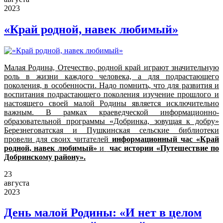
2023
«Край родной, навек любимый»
Малая Родина, Отечество, родной край играют значительную
роль в жизни каждого человека, а для подрастающего
поколения, в особенности. Надо помнить, что для развития и
воспитания подрастающего поколения изучение прошлого и
настоящего своей малой Родины является исключительно
важным. В рамках краеведческой информационно-
образовательной программы «Добринка, зовущая к добру»
Березнеговатская и Пушкинская сельские библиотеки
провели для своих читателей
информационный час «Край
родной, навек любимый»
и
час истории «Путешествие по
Добринскому району».
23
августа
2023
День малой Родины: «И нет в целом