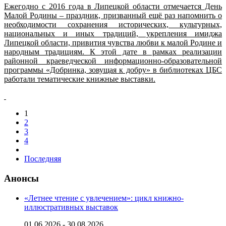
Ежегодно с 2016 года в Липецкой области отмечается День
Малой Родины – праздник, призванный ещё раз напомнить о
необходимости сохранения исторических, культурных,
национальных и иных традиций, укрепления имиджа
Липецкой области, привития чувства любви к малой Родине и
народным традициям. К этой дате в рамках реализации
районной краеведческой информационно-образовательной
программы «Добринка, зовущая к добру» в библиотеках ЦБС
работали тематические книжные выставки.
1
2
3
4
Последняя
Анонсы
«Летнее чтение с увлечением»: цикл книжно-
иллюстративных выставок
01.06.2026 - 30.08.2026