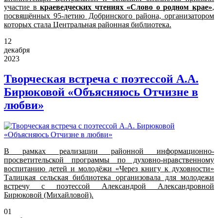
участие в
краеведческих чтениях «Слово о родном крае»
,
посвящённых 95-летию Добринского района, организатором
которых стала Центральная районная библиотека.
12
декабря
2023
Творческая встреча с поэтессой А.А.
Бирюковой «Объясняюсь Отчизне в
любви»
В рамках реализации районной информационно-
просветительской программы по духовно-нравственному
воспитанию детей и молодёжи «Через книгу к духовности»
Талицкая сельская библиотека организовала для молодежи
встречу с поэтессой Александрой Александровной
Бирюковой (Михайловой).
01