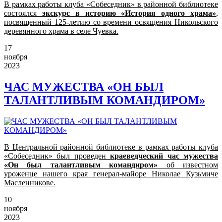
В рамках работы клуба «Собеседник» в районной библиотеке
состоялся
экскурс в историю «История одного храма»
,
посвященный 125-летию со времени освящения Никольского
деревянного храма в селе Чуевка.
17
ноября
2023
ЧАС МУЖЕСТВА «ОН БЫЛ
ТАЛАНТЛИВЫМ КОМАНДИРОМ»
В Центральной районной библиотеке в рамках работы клуба
«Собеседник» был проведен
краеведческий час мужества
«Он был талантливым командиром»
об известном
уроженце нашего края генерал-майоре Николае Кузьмиче
Масленникове.
10
ноября
2023