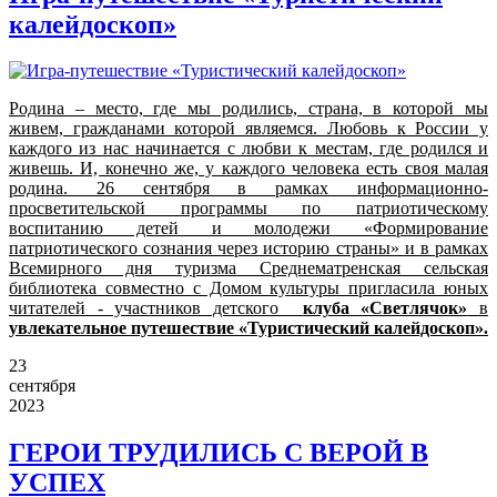
калейдоскоп»
Родина – место, где мы родились, страна, в которой мы
живем, гражданами которой являемся. Любовь к России у
каждого из нас начинается с любви к местам, где родился и
живешь. И, конечно же, у каждого человека есть своя малая
родина. 26 сентября в рамках информационно-
просветительской программы по патриотическому
воспитанию детей и молодежи «Формирование
патриотического сознания через историю страны» и в рамках
Всемирного дня туризма Среднематренская сельская
библиотека совместно с Домом культуры пригласила юных
читателей - участников детского
клуба «Светлячок»
в
увлекательное путешествие «Туристический калейдоскоп».
23
сентября
2023
ГЕРОИ ТРУДИЛИСЬ С ВЕРОЙ В
УСПЕХ