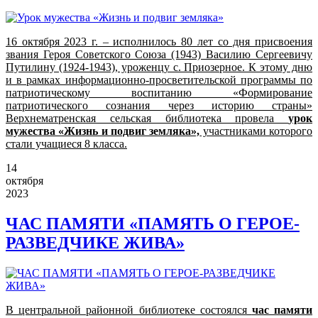
16 октября 2023 г. – исполнилось 80 лет со дня присвоения
звания Героя Советского Союза (1943) Василию Сергеевичу
Путилину (1924-1943), уроженцу с. Приозерное. К этому дню
и в рамках информационно-просветительской программы по
патриотическому воспитанию «Формирование
патриотического сознания через историю страны»
Верхнематренская сельская библиотека провела
урок
мужества «Жизнь и подвиг земляка»,
участниками которого
стали учащиеся 8 класса.
14
октября
2023
ЧАС ПАМЯТИ «ПАМЯТЬ О ГЕРОЕ-
РАЗВЕДЧИКЕ ЖИВА»
В центральной районной библиотеке состоялся
час памяти