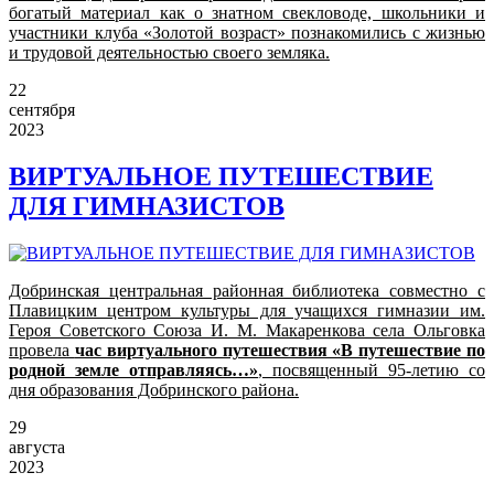
богатый материал как о знатном свекловоде, школьники и
участники клуба «Золотой возраст» познакомились с жизнью
и трудовой деятельностью своего земляка.
22
сентября
2023
ВИРТУАЛЬНОЕ ПУТЕШЕСТВИЕ
ДЛЯ ГИМНАЗИСТОВ
Добринская центральная районная библиотека совместно с
Плавицким центром культуры для учащихся гимназии им.
Героя Советского Союза И. М. Макаренкова села Ольговка
провела
час виртуального путешествия «В путешествие по
родной земле отправляясь…»
, посвященный 95-летию со
дня образования Добринского района.
29
августа
2023