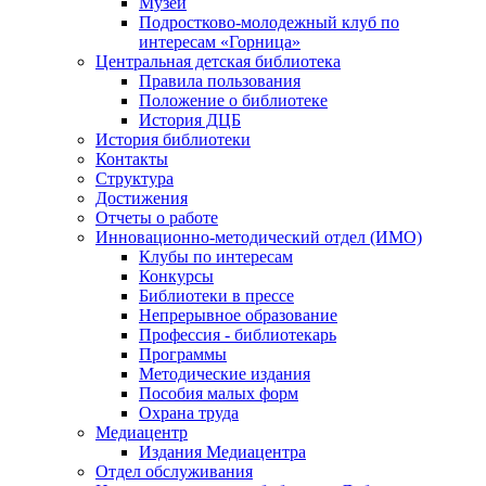
Музеи
Подростково-молодежный клуб по
интересам «Горница»
Центральная детская библиотека
Правила пользования
Положение о библиотеке
История ДЦБ
История библиотеки
Контакты
Структура
Достижения
Отчеты о работе
Инновационно-методический отдел (ИМО)
Клубы по интересам
Конкурсы
Библиотеки в прессе
Непрерывное образование
Профессия - библиотекарь
Программы
Методические издания
Пособия малых форм
Охрана труда
Медиацентр
Издания Медиацентра
Отдел обслуживания