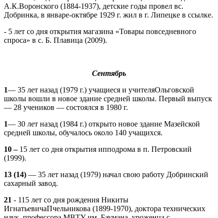
А.К.Воронского (1884-1937), детские годы провел вс.
Добринка, в январе-октябре 1929 г. жил в г. Липецке в ссылке.
- 5 лет со дня открытия магазина «Товары повседневного
спроса» в с. Б. Плавица (2009).
Сентябрь
1
— 35 лет назад (1979 г.) учащиеся и учителяОльговской
школы вошли в новое здание средней школы. Первый выпуск
— 28 учеников — состоялся в 1980 г.
1
— 30 лет назад (1984 г.) открыто новое здание Мазейской
средней школы, обучалось около 140 учащихся.
10 –
15 лет со дня открытия ипподрома в п. Петровский
(1999).
13 (14)
— 35 лет назад (1979) начал свою работу Добринский
сахарный завод.
21
- 115 лет со дня рождения Никиты
ИгнатьевичаПчельникова (1899-1970), доктора технических
наук, профессора МВТУ им. Баумана, уроженца с.