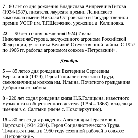
7
- 80 лет со дня рождения Владислава АндреевичаТитова
(1934-1987), писателя, лауреата премии Ленинского
комсомола имени Николая Островского и Государственной
премии УССР им. Т.Г.Шевченко, уроженца д. Калиновка.
22
— 90 лет со дня рождения(1924) Ивана
НиколаевичаСтурова, заслуженного агронома Российской
Федерации, участника Великой Отечественной войны. С 1957
по 1966 гг. работал агрономом совхоза «Петровский».
Декабрь
5
— 85 летсо дня рождения Екатерины Сергеевны
Верзилиной (1929), Героя Социалистического Труда,
свекловичницы колхоза им. Ильина, Почетного гражданина
Добринского района.
8 -
220 лет содня рождения князя Н.Б.Голицына, известного
музыканта и общественного деятеля (1794 – 1868), владельца
имения в с. Салтыки (ныне с. Новочеркутино).
15 –
80 лет со дня рождения Александры Герасимовны
Нартовой (1934-2004), Героя Социалистического Труда.
Трудиться начала в 1950 году сезонной рабочей в совхозе
«Петровский».