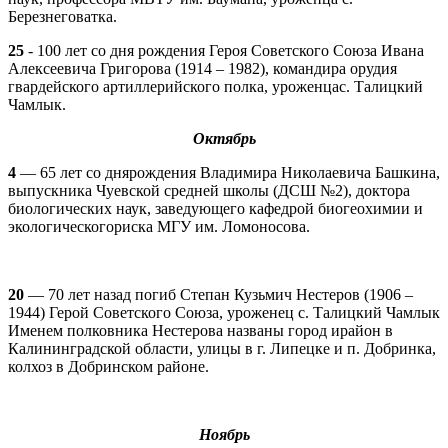
Березнеговатка.
25
- 100 лет со дня рождения Героя Советского Союза Ивана
Алексеевича Григорова (1914 – 1982), командира орудия
гвардейского артиллерийского полка, уроженцас. Талицкий
Чамлык.
Октябрь
4
— 65 лет со днярождения Владимира Николаевича Башкина,
выпускника Чуевской средней школы (ДСШ №2), доктора
биологических наук, заведующего кафедрой биогеохимии и
экологическогориска МГУ им. Ломоносова.
20
— 70 лет назад погиб Степан Кузьмич Нестеров (1906 –
1944) Герой Советского Союза, уроженец с. Талицкий Чамлык
Именем полковника Нестерова названы город ирайон в
Калининградской области, улицы в г. Липецке и п. Добринка,
колхоз в Добринском районе.
Ноябрь