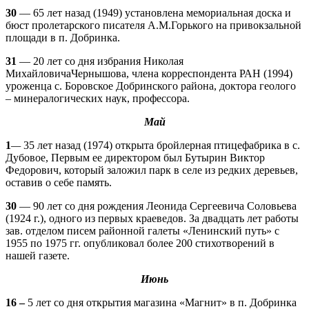
30
— 65 лет назад (1949) установлена мемориальная доска и
бюст пролетарского писателя А.М.Горького на привокзальной
площади в п. Добринка.
31
— 20 лет со дня избрания Николая
МихайловичаЧернышова, члена корреспондента РАН (1994)
уроженца с. Боровское Добринского района, доктора геолого
– минералогических наук, профессора.
Май
1
—
35 лет назад (1974) открыта бройлерная птицефабрика в с.
Дубовое, Первым ее директором был Бутырин Виктор
Федорович, который заложил парк в селе из редких деревьев,
оставив о себе память.
30
— 90 лет со дня рождения Леонида Сергеевича Соловьева
(1924 г.), одного из первых краеведов. За двадцать лет работы
зав. отделом писем районной галеты «Ленинский путь» с
1955 по 1975 гг. опубликовал более 200 стихотворений в
нашей газете.
Июнь
16 –
5 лет со дня открытия магазина «Магнит» в п. Добринка