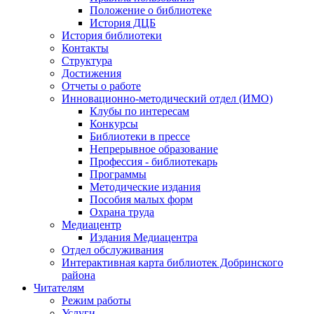
Положение о библиотеке
История ДЦБ
История библиотеки
Контакты
Структура
Достижения
Отчеты о работе
Инновационно-методический отдел (ИМО)
Клубы по интересам
Конкурсы
Библиотеки в прессе
Непрерывное образование
Профессия - библиотекарь
Программы
Методические издания
Пособия малых форм
Охрана труда
Медиацентр
Издания Медиацентра
Отдел обслуживания
Интерактивная карта библиотек Добринского
района
Читателям
Режим работы
Услуги