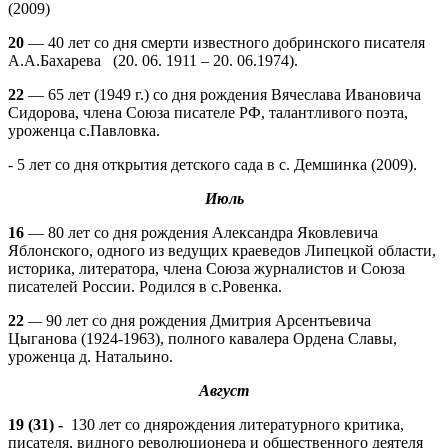
(2009)
20
— 40 лет со дня смерти известного добринского писателя
А.А.Бахарева (20. 06. 1911 – 20. 06.1974).
22
— 65 лет (1949 г.) со дня рождения Вячеслава Ивановича
Сидорова, члена Союза писателе РФ, талантливого поэта,
уроженца с.Павловка.
- 5 лет со дня открытия детского сада в с. Демшинка (2009).
Июль
16
— 80 лет со дня рождения Александра Яковлевича
Яблонского, одного из ведущих краеведов Липецкой области,
историка, литератора, члена Союза журналистов и Союза
писателей России. Родился в с.Ровенка.
22
—
90 лет со дня рождения Дмитрия Арсентьевича
Цыганова (1924-1963), полного кавалера Ордена Славы,
уроженца д. Натальино.
Август
19 (31) -
130 лет со днярождения литературного критика,
писателя, видного революционера и общественного деятеля