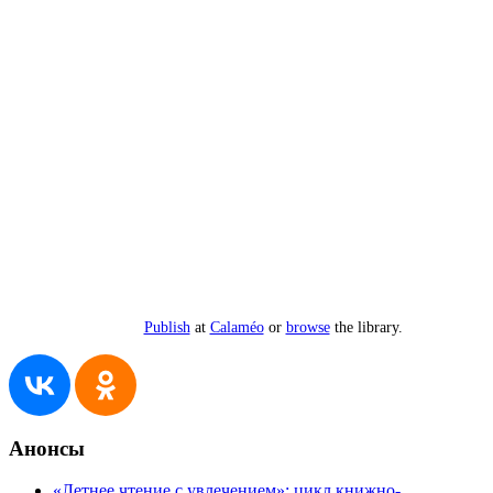
Publish
at
Calaméo
or
browse
the library.
Анонсы
«Летнее чтение с увлечением»: цикл книжно-