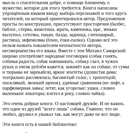
мысль о спасительном добре, о помощи ближнему, о
мужестве, которое для этого требуется. Книги написаны
упрощённым языком ввиду выбора персонажей и того круга
читателей, на который ориентировался автор. Предложения
просты по конструкции, присутствуют просторечия (балбес,
баблос, стерва, животина, жрать, каменюка, щас, зеньки
вылупил, соточка, пацан, балда, задница, слепошарый,
растяпа), эвфемизмы (блин, ёлки-палки). Однако всё это
нельзя назвать показателем неопытности автора,
несовершенства его языка. Вместе с тем Михаил Самарский
широко употребляет народные поговорки (собак гонять,
собачья радость, собак навешивать, собаку съел, в чужих
руках и пятак рублём кажется, заживёт как на собаке, от сумы
и тюрьмы не зарекайся), яркие эпитеты (душистая дама;
театрально рассмеялась; басовитый голос, с хрипотцой;
писклявый, звонкий щенок), удачные сравнения (не лифт, а
парфюмерная лавка; летят, как угорелые; ушки, словно
маленькие локаторы; влетел в реку, словно чайка).
Это очень добрые книги. О настоящей дружбе. И не важно,
что один из друзей "всего лишь" собака. Главное, что он
любил, дружил и уважал так, как могут даже не все люди.
Эти книги есть в нашей библиотеке: