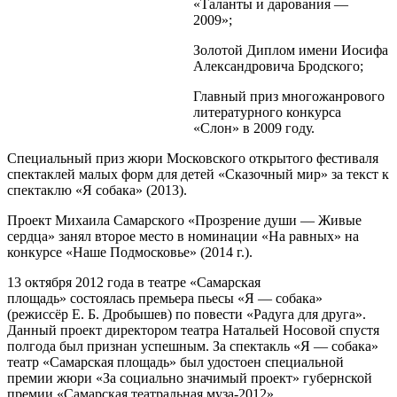
«Таланты и дарования —
2009»;
Золотой Диплом имени Иосифа
Александровича Бродского;
Главный приз многожанрового
литературного конкурса
«Слон» в 2009 году.
Специальный приз жюри Московского открытого фестиваля
спектаклей малых форм для детей «Сказочный мир» за текст к
спектаклю «Я собака» (2013).
Проект Михаила Самарского «Прозрение души — Живые
сердца» занял второе место в номинации «На равных» на
конкурсе «Наше Подмосковье» (2014 г.).
13 октября 2012 года в театре «Самарская
площадь» состоялась премьера пьесы «Я — собака»
(режиссёр Е. Б. Дробышев) по повести «Радуга для друга».
Данный проект директором театра Натальей Носовой спустя
полгода был признан успешным. За спектакль «Я — собака»
театр «Самарская площадь» был удостоен специальной
премии жюри «За социально значимый проект» губернской
премии «Самарская театральная муза-2012».