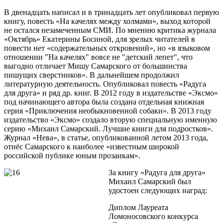
В двенадцать написал и в тринадцать лет опубликовал первую
книгу, повесть «На качелях между холмами», выход которой
не остался незамеченным СМИ. По мнению критика журнала
«Октябрь» Екатерины Босиной, для зрелых читателей в
повести нет «содержательных откровений», но «в языковом
отношении "На качелях" вовсе не "детский лепет", что
выгодно отличает Мишу Самарского от большинства
пишущих сверстников». В дальнейшем продолжил
литературную деятельность. Опубликовал повесть «Радуга
для друга» и ряд др. книг. В 2012 году в издательстве «Эксмо»
под начинающего автора была создана отдельная книжная
серия «Приключения необыкновенной собаки». В 2013 году
издательство «Эксмо» создало вторую специальную именную
серию «Михаил Самарский. Лучшие книги для подростков».
Журнал «Нева», в статье, опубликованной летом 2013 года,
отнёс Самарского к наиболее «известным широкой
российской публике юным прозаикам».
За книгу «Радуга для друга»
Михаил Самарский был
удостоен следующих наград:
Диплом Лауреата
Ломоносовского конкурса