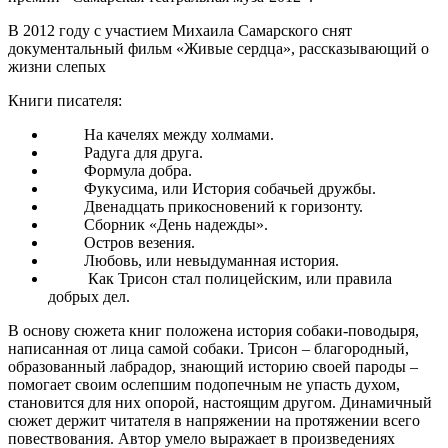
В 2012 году с участием Михаила Самарского снят
документальный фильм «Живые сердца», рассказывающий о
жизни слепых
Книги писателя:
На качелях между холмами.
Радуга для друга.
Формула добра.
Фукусима, или История собачьей дружбы.
Двенадцать прикосновений к горизонту.
Сборник «День надежды».
Остров везения.
Любовь, или невыдуманная история.
Как Трисон стал полицейским, или правила
добрых дел.
В основу сюжета книг положена история собаки-поводыря,
написанная от лица самой собаки. Трисон – благородный,
образованный лабрадор, знающий историю своей пароды –
помогает своим ослепшим подопечным не упасть духом,
становится для них опорой, настоящим другом. Динамичный
сюжет держит читателя в напряжении на протяжении всего
повествования. Автор умело выражает в произведениях